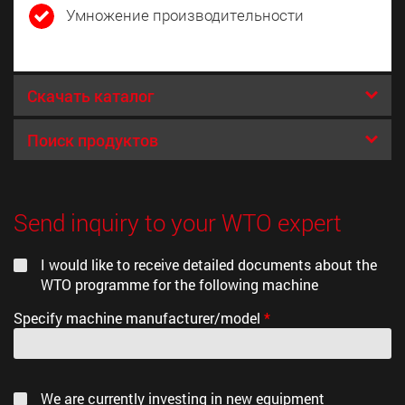
Умножение производительности
Скачать каталог
Поиск продуктов
Пожалуйста, перейдите в наш он-лайн каталог
для подбора блоков для вашего станка:
Send inquiry to your WTO expert
Многопозиционные блоки
I would like to receive detailed documents about the
WTO programme for the following machine
Specify machine manufacturer/model
*
We are currently investing in new equipment