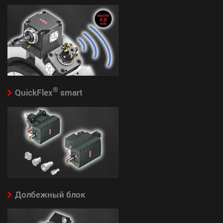
®
QuickFlex
smart
Долбежный блок