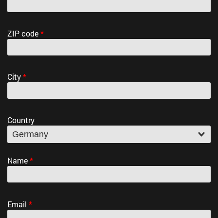
ZIP code
*
City
*
Country
Name
*
Email
*