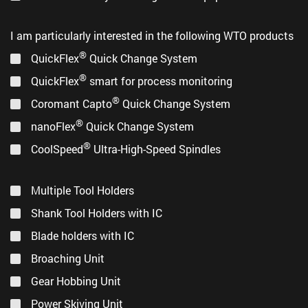
Производственная программа
(PDF, 4,2 Mб)
I am particularly interested in the following WTO products
®
QuickFlex
Quick Change System
®
QuickFlex
smart for process monitoring
®
Coromant Capto
Quick Change System
®
nanoFlex
Quick Change System
®
CoolSpeed
Ultra-High-Speed Spindles
Multiple Tool Holders
Shank Tool Holders with IC
Blade holders with IC
Broaching Unit
Gear Hobbing Unit
Power Skiving Unit