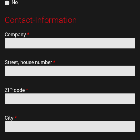
No
Contact-Information
Company
*
Street, house number
*
ZIP code
*
City
*