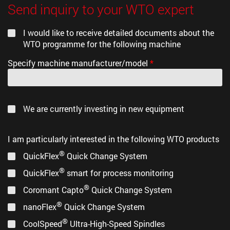
подойдут для вашего станка.
Send inquiry to your WTO expert
Передаточное число i (n1:n2): 1:1
Блок для зуботочения
I would like to receive detailed documents about the
WTO programme for the following machine
Макс. об/мин (n2):
3.000
Specify machine manufacturer/model
*
Макс. крутящий момент М:
63Nm
We are currently investing in new equipment
Макс. угол регулировки α:
Блок для зуботочения
(PDF, 1,2 Mб)
I am particularly interested in the following WTO products
±45°
®
QuickFlex
Quick Change System
Диаметр хвостовика инструмента:
®
QuickFlex
smart for process monitoring
Ø20 DIN1835A
®
Coromant Capto
Quick Change System
®
nanoFlex
Quick Change System
Подвод СОЖ:
внутренний/наружный
®
CoolSpeed
Ultra-High-Speed Spindles