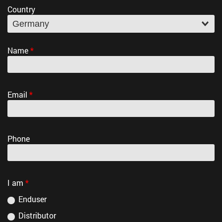
Country
Name
*
Email
*
Производственная программа
(PDF, 4,2 Mб)
Phone
I am
*
Enduser
Distributor