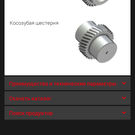
Косозубая шестерня
Преимущества и технические параметры
Высокая жесткость и минимальное
Скачать каталог
биение
Поиск продуктов
Быстрая смена инструмента с
Пожалуйста, перейдите в наш он-лайн каталог
гидропластовым патроном
для подбора прецизионных блоков, которые