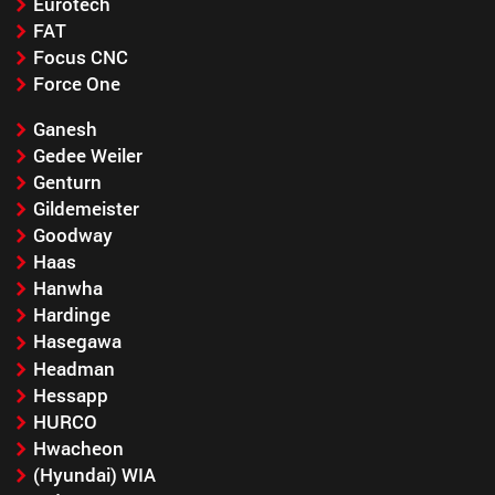
Eurotech
FAT
Focus CNC
Force One
Ganesh
Gedee Weiler
Genturn
Gildemeister
Goodway
Haas
Hanwha
Hardinge
Hasegawa
Headman
Hessapp
HURCO
Hwacheon
(Hyundai) WIA