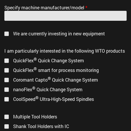
Specify machine manufacturer/model
*
We are currently investing in new equipment
I am particularly interested in the following WTO products
®
QuickFlex
Quick Change System
®
QuickFlex
smart for process monitoring
®
Coromant Capto
Quick Change System
®
nanoFlex
Quick Change System
®
CoolSpeed
Ultra-High-Speed Spindles
Multiple Tool Holders
Shank Tool Holders with IC