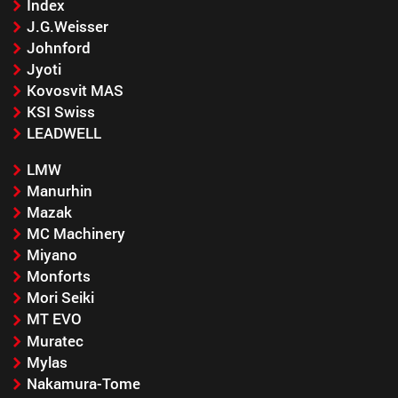
Index
J.G.Weisser
Johnford
Jyoti
Kovosvit MAS
KSI Swiss
LEADWELL
LMW
Manurhin
Mazak
MC Machinery
Miyano
Monforts
Mori Seiki
MT EVO
Muratec
Mylas
Nakamura-Tome