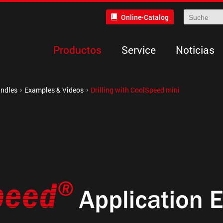
Online-Catalog
Productos
Service
Noticias
indles
Examples & Videos
Drilling with CoolSpeed mini