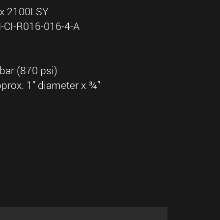
nx 2100LSY
-CI-R016-016-4-A
bar (870 psi)
pprox. 1” diameter x ¾”