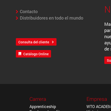
N
Contacto
Distribuidores en todo el mundo
H
Man
par
nue
ayu
Consulta del cliente
de 
Catálogo Online
Su
Carrera
Empresa
Apprenticeship
WTO ACADE