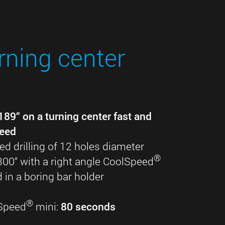
urning center
0189“ on a turning center fast and
peed
ed drilling of 12 holes diameter
®
300“ with a right angle CoolSpeed
in a boring bar holder
®
Speed
mini:
80 seconds