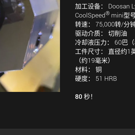
加工设备： Doosan L
®
CoolSpeed
mini型号：
转速： 75,000转/分
驱动介质： 切削油
冷却液压力： 60巴（
工件尺寸： 直径约1英
（约19毫米）
材料： 铜
硬度： 51 HRB
80 秒！