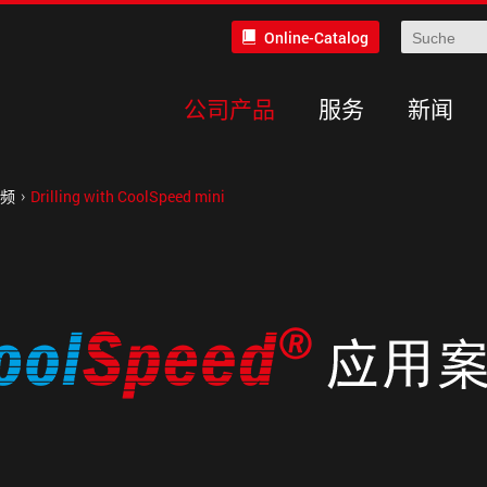
Online-Catalog
公司产品
服务
新闻
频
Drilling with CoolSpeed mini