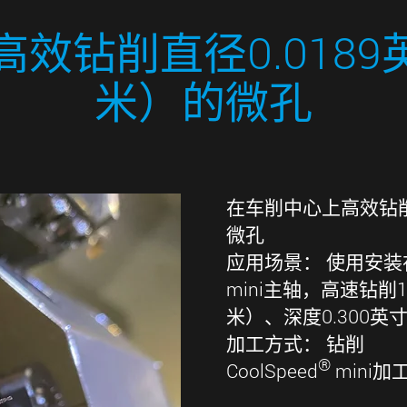
效钻削直径0.0189英
米）的微孔
在车削中心上高效钻削直
微孔
应用场景： 使用安装在
mini主轴，高速钻削1
米）、深度0.300英
加工方式： 钻削
®
CoolSpeed
mini