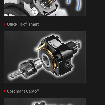
®
QuickFlex
smart
®
Coromant Capto