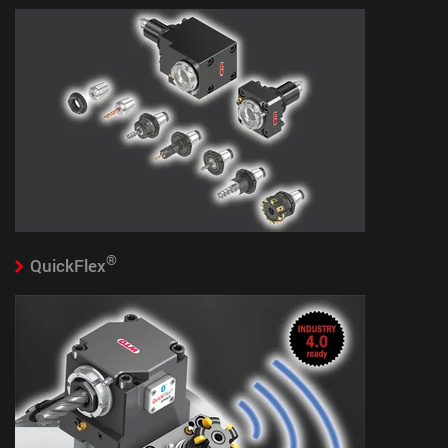
®
QuickFlex