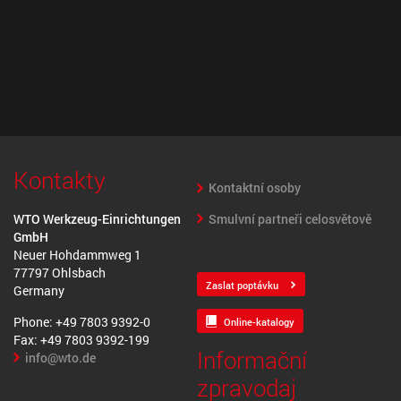
Kontakty
Kontaktní osoby
Smulvní partneři celosvětově
WTO Werkzeug-Einrichtungen
GmbH
Neuer Hohdammweg 1
77797 Ohlsbach
Zaslat poptávku
Germany
Phone: +49 7803 9392-0
Online-katalogy
Fax: +49 7803 9392-199
Informační
info@wto.de
zpravodaj