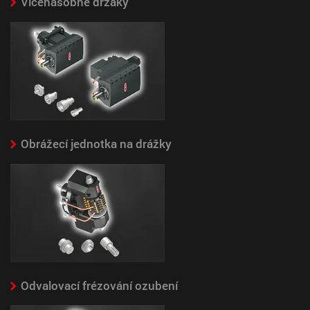
Vícenásobné držáky
Obrážecí jednotka na drážky
Odvalovací frézování ozubení