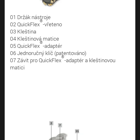
01 Držák nástroje
®
02 QuickFlex
-vřeteno
03 Kleština
04 Kleštinová matice
®
05 QuickFlex
-adaptér
06 Jednoručný klíč (patentováno)
®
07 Závit pro QuickFlex
-adaptér a kleštinovou
matici