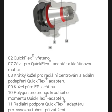
®
02 QuickFlex
-vřeteno
®
07 Závit pro QuickFlex
-adaptér a kleštinovou
matici
08 Krátký kužel pro radiální centrování a axiální
®
podepření QuickFlex
adapteru
09 Kužel púro ER kleštinu
10 Polygon pro přenos kroutícího
®
momentu QuickFlex
-adaptéru
®
11 Radiální podpora QuickFlex
-adaptéru
pro vysokou tuhost při zatížení