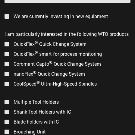
24.8 mm
zkomletovány s nástroji mimo stroj.
®
Vaše výhoda:
Čas na změnu nástrojů může
powRgrip
collet chuck adapter
We are currently investing in new equipment
být významě zkrácen.
®
QuickFlex
adaptéry
(PDF, 4 MB)
I am particularly interested in the following WTO products
Rychlá a bezpečná výměna nástroje
za
®
pomocí
jednoručn
ého
klíče
(registrovaný
QuickFlex
Quick Change System
patent).
Precision boring heads EWN, Series 310, Ø 20 –
®
QuickFlex
smart for process monitoring
74 mm
®
Coromant Capto
Quick Change System
®
nanoFlex
Quick Change System
Mini floating chuck adapter MPHC
®
DIN 6499, ISO 15488
CoolSpeed
Ultra-High-Speed Spindles
Multiple Tool Holders
Rough boring heads SW, Series 319, Ø 20 – 66
Shank Tool Holders with IC
mm
Blade holders with IC
Broaching Unit