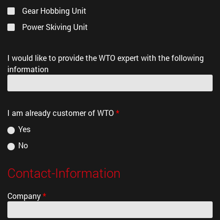
Gear Hobbing Unit
Power Skiving Unit
®
The powRgrip
system:
®
Highly precise powRgrip
collet
I would like to provide the WTO expert with the following
®
®
QuickFlex
powRgrip
collet chuck adapter
information
®
powRgrip
clamping unit (PGU/PGC) (automatic
or manual)
I am already customer of WTO
*
Yes
No
Contact-Information
Company
*