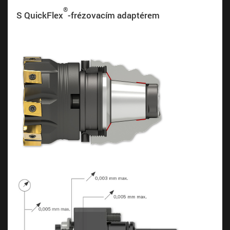
®
S QuickFlex
-frézovacím adaptérem