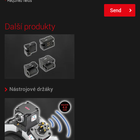
Required fields
data being transmitted to YouTube: For details, see
Send
Privacy Policy
under “Plugins and tools - YouTube”
Další produkty
Nástrojové držáky
By accessing the YouTube video, you consent to your
data being transmitted to YouTube: For details, see
Privacy Policy
under “Plugins and tools - YouTube”