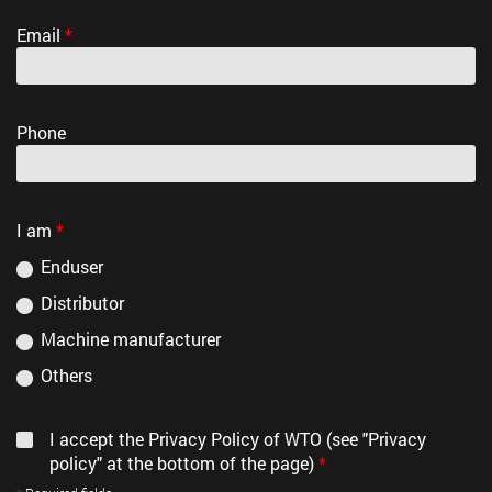
Email
*
Katalog produktů
(PDF, 4,2 MB)
Phone
I am
*
Enduser
Distributor
Machine manufacturer
Others
I accept the Privacy Policy of WTO (see "Privacy
policy" at the bottom of the page)
*
By accessing the YouTube video, you consent to your