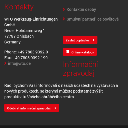
Kontakty
Kontaktní osoby
Smulvní partneři celosvětově
WTO Werkzeug-Einrichtungen
GmbH
Neuer Hohdammweg 1
77797 Ohlsbach
Zaslat poptávku
Germany
Phone: +49 7803 9392-0
Online-katalogy
Fax: +49 7803 9392-199
Informační
info@wto.de
zpravodaj
Rádi bychom Vás informovali o našich účastech na výstavách a
nových produktech, se kterými můžete podstatně zvýšit
produktivitu Vašeho obráběcího centra.
Odebírat informační zpravodaj