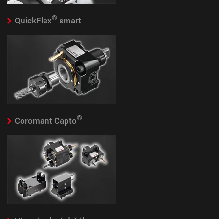
®
©REGO-FIX powRgrip
®
QuickFlex
smart
Simple
The benefit for you:
Tool is clamped in 8
seconds by pushing only one single button.
Safe
The benefit for you:
No heat up – high
clamping force.
®
Coromant Capto
®
powRgrip
The benefit for you:
The tool clamping
system of today and the future