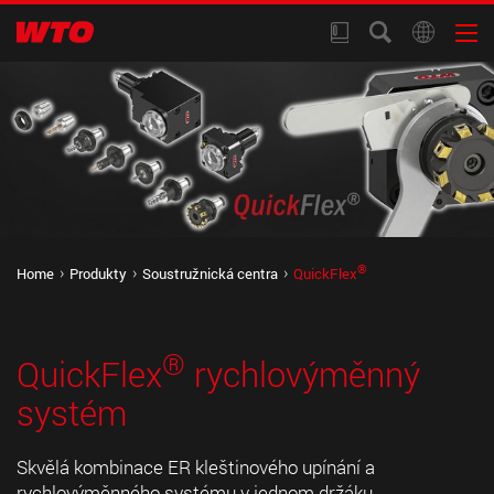
®
Home
Produkty
Soustružnická centra
QuickFlex
®
QuickFlex
rychlovýměnný
systém
Skvělá kombinace ER kleštinového upínání a
rychlovýměnného systému v jednom držáku.