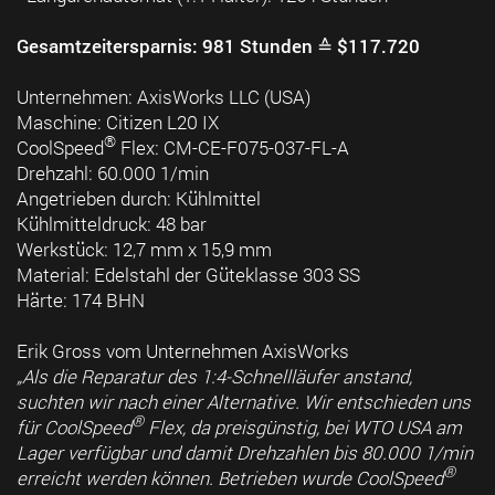
Gesamtzeitersparnis: 981 Stunden ≙ $117.720
Unternehmen: AxisWorks LLC (USA)
Maschine: Citizen L20 IX
®
CoolSpeed
Flex: CM-CE-F075-037-FL-A
Drehzahl: 60.000 1/min
Angetrieben durch: Kühlmittel
Kühlmitteldruck: 48 bar
Werkstück: 12,7 mm x 15,9 mm
Material: Edelstahl der Güteklasse 303 SS
Härte: 174 BHN
Erik Gross vom Unternehmen AxisWorks
„Als die Reparatur des 1:4-Schnellläufer anstand,
suchten wir nach einer Alternative. Wir entschieden uns
®
für CoolSpeed
Flex, da preisgünstig, bei WTO USA am
Lager verfügbar und damit Drehzahlen bis 80.000 1/min
®
erreicht werden können. Betrieben wurde CoolSpeed