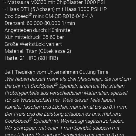
- Matsuura MX330 mit ChipBlaster 1000 PSI
- Haas DT1 (5 Achsen) mit Haas 1000 PSI HP
®
CoolSpeed
mini: CM-CE-R016-046-4-A
Drehzahl: 60.000-80.000 1/min
Angetrieben durch: Kühlmittel
Kühlmitteldruck: 35-60 bar
Größe Werkstück: variiert
Material: Titan (Güteklasse 2)
Härte: 21 HRC (98 HRB)
Jeff Tiedeken vom Unternehmen Cutting Time
„Wir haben derzeit mehr als drei Maschinen, die rund um
®
die Uhr mit CoolSpeed
Spindeln arbeiten! Wir stellen
Prototypenteile aus verschiedenen Materialien speziell
für die Wissenschaft her. Viele dieser Teile haben
Kanäle, Taschen und Löcher, manchmal bis zu 0,1 mm.
Der Preis und die Leistung erlauben es uns, mehrere
®
CoolSpeed
Spindeln im Werkzeugmagazin zu haben.
Wir schruppen mit einer 1 mm Spindel, säubern mit
einer 0,5 mm Spindel und schlichten mit einem 3 mm