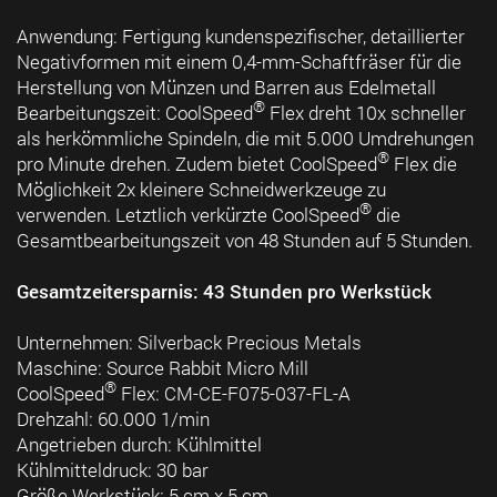
Anwendung: Fertigung kundenspezifischer, detaillierter
Negativformen mit einem 0,4-mm-Schaftfräser für die
Herstellung von Münzen und Barren aus Edelmetall
®
Bearbeitungszeit: CoolSpeed
Flex dreht 10x schneller
als herkömmliche Spindeln, die mit 5.000 Umdrehungen
®
pro Minute drehen. Zudem bietet CoolSpeed
Flex die
Möglichkeit 2x kleinere Schneidwerkzeuge zu
®
verwenden. Letztlich verkürzte CoolSpeed
die
Gesamtbearbeitungszeit von 48 Stunden auf 5 Stunden.
Gesamtzeitersparnis: 43 Stunden pro Werkstück
Unternehmen: Silverback Precious Metals
Maschine: Source Rabbit Micro Mill
®
CoolSpeed
Flex: CM-CE-F075-037-FL-A
Drehzahl: 60.000 1/min
Angetrieben durch: Kühlmittel
Kühlmitteldruck: 30 bar
Größe Werkstück: 5 cm x 5 cm